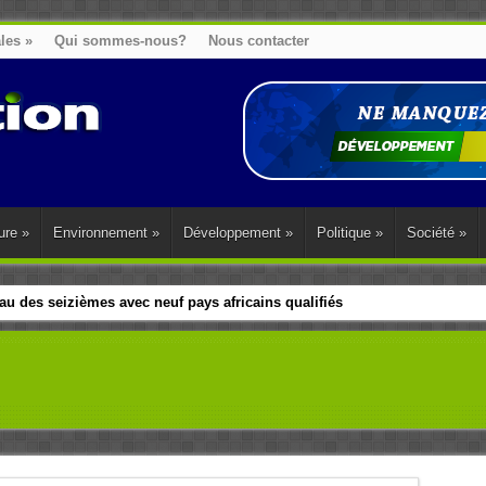
ales
»
Qui sommes-nous?
Nous contacter
ure
»
Environnement
»
Développement
»
Politique
»
Société
»
u des seizièmes avec neuf pays africains qualifiés
t sa diaspora tentent de parler d’une seule voix sur la question des répar