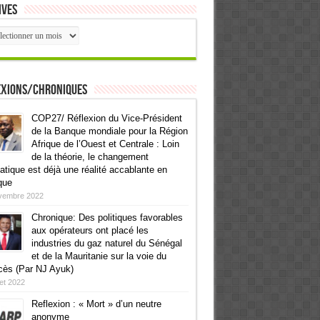
ives
ives
exions/Chroniques
COP27/ Réflexion du Vice-Président
de la Banque mondiale pour la Région
Afrique de l’Ouest et Centrale : Loin
de la théorie, le changement
atique est déjà une réalité accablante en
que
vembre 2022
Chronique: Des politiques favorables
aux opérateurs ont placé les
industries du gaz naturel du Sénégal
et de la Mauritanie sur la voie du
cès (Par NJ Ayuk)
llet 2022
Reflexion : « Mort » d’un neutre
anonyme