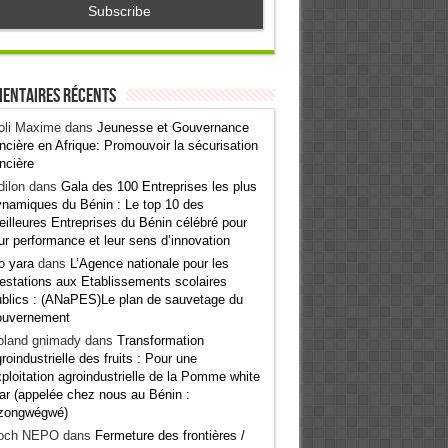
entaires récents
oli Maxime
dans
Jeunesse et Gouvernance
ncière en Afrique: Promouvoir la sécurisation
ncière
ilon
dans
Gala des 100 Entreprises les plus
namiques du Bénin : Le top 10 des
illeures Entreprises du Bénin célébré pour
ur performance et leur sens d’innovation
o yara
dans
L’Agence nationale pour les
estations aux Etablissements scolaires
blics : (ANaPES)Le plan de sauvetage du
ouvernement
oland gnimady
dans
Transformation
roindustrielle des fruits : Pour une
ploitation agroindustrielle de la Pomme white
ar (appelée chez nous au Bénin :
zongwégwé)
och NEPO
dans
Fermeture des frontières /