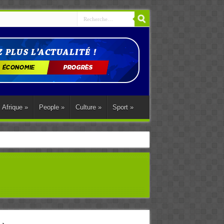
Afrique
»
People
»
Culture
»
Sport
»
ations