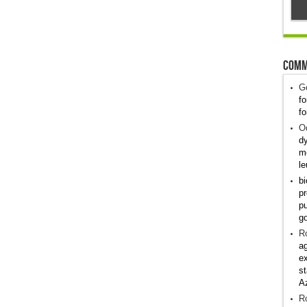
Comm
G
fo
fo
Od
dy
me
le
bi
pr
pu
g
R
ag
ex
st
A
R