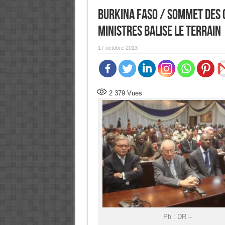
Burkina Faso / Sommet des C
ministres balise le terrain
17 octobre 2013
2 379
Vues
Ph : DR –