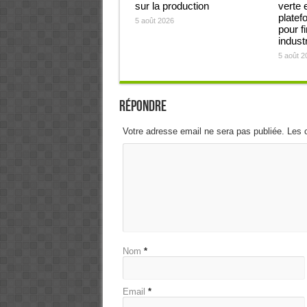
sur la production
verte 
platef
5 août 2026
pour f
industr
5 août 2
Répondre
Votre adresse email ne sera pas publiée. Les 
Nom
*
Email
*