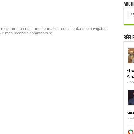
Arch
Arch
registrer mon nom, mon e-mail et mon site dans le navigateur
our mon prochain commentaire.
Réfl
clim
Afri
7 no
suc
5 jui