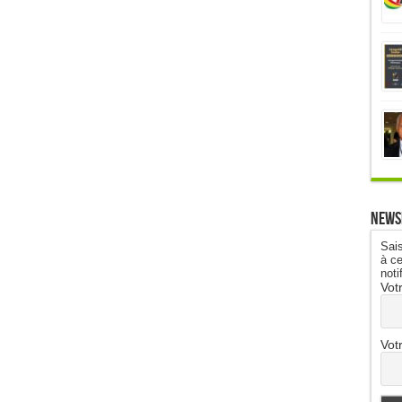
News
Sais
à ce
noti
Vot
Vot