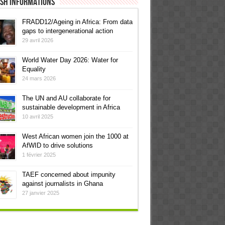
ish informations
FRADD12/Ageing in Africa: From data
gaps to intergenerational action
29 avril 2026
World Water Day 2026: Water for
Equality
24 mars 2026
The UN and AU collaborate for
sustainable development in Africa
10 avril 2025
West African women join the 1000 at
AfWID to drive solutions
1 février 2025
TAEF concerned about impunity
against journalists in Ghana
27 janvier 2025