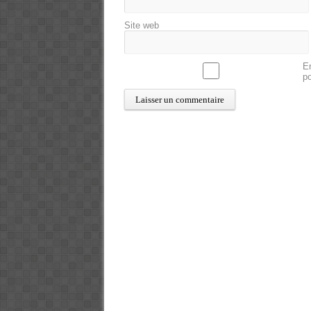
Site web
En
p