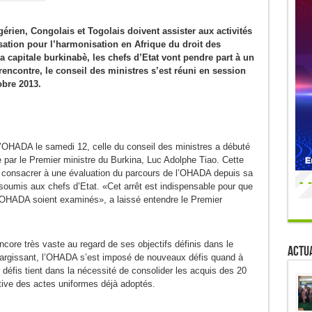
gérien, Congolais et Togolais doivent assister aux activités
tion pour l’harmonisation en Afrique du droit des
capitale burkinabè, les chefs d’Etat vont pendre part à un
ncontre, le conseil des ministres s’est réuni en session
obre 2013.
l’OHADA le samedi 12, celle du conseil des ministres a débuté
te par le Premier ministre du Burkina, Luc Adolphe Tiao. Cette
e consacrer à une évaluation du parcours de l’OHADA depuis sa
 soumis aux chefs d’Etat. «Cet arrêt est indispensable pour que
 l’OHADA soient examinés», a laissé entendre le Premier
core très vaste au regard de ses objectifs définis dans le
Actua
’élargissant, l’OHADA s’est imposé de nouveaux défis quand à
 défis tient dans la nécessité de consolider les acquis des 20
tive des actes uniformes déjà adoptés.