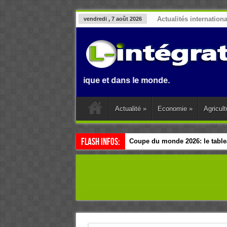
Actualités internation
vendredi , 7 août 2026
enin, en Afrique et dans le monde.
Actualité
»
Economie
»
Agricult
Flash Infos:
Coupe du monde 2026: le tablea
Esclavage: à Accra, l’Afrique e