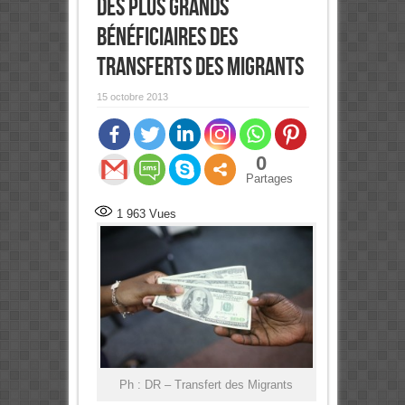
des plus grands
bénéficiaires des
transferts des migrants
15 octobre 2013
0
Partages
1 963
Vues
Ph : DR – Transfert des Migrants