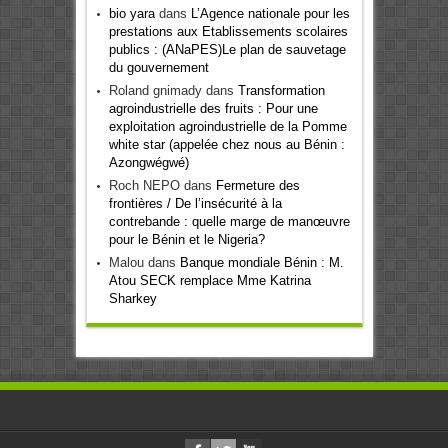
bio yara
dans
L’Agence nationale pour les
prestations aux Etablissements scolaires
publics : (ANaPES)Le plan de sauvetage
du gouvernement
Roland gnimady
dans
Transformation
agroindustrielle des fruits : Pour une
exploitation agroindustrielle de la Pomme
white star (appelée chez nous au Bénin :
Azongwégwé)
Roch NEPO
dans
Fermeture des
frontières / De l’insécurité à la
contrebande : quelle marge de manœuvre
pour le Bénin et le Nigeria?
Malou
dans
Banque mondiale Bénin : M.
Atou SECK remplace Mme Katrina
Sharkey