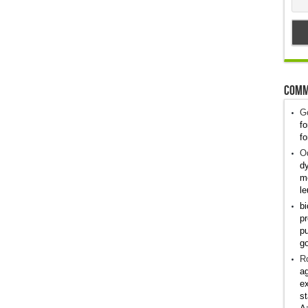
Comm
G
fo
fo
Od
dy
me
le
bi
pr
pu
g
R
ag
ex
st