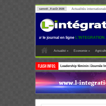
Actualités international
samedi , 8 août 2026
envenue sur le journal en ligne
L'INTEGRATION.
L'informat
Actualité
»
Economie
»
Agricult
Flash Infos:
Leadership féminin /Journée Int