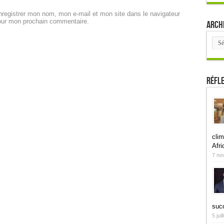
registrer mon nom, mon e-mail et mon site dans le navigateur
our mon prochain commentaire.
Arch
Arch
Réfl
clim
Afri
7 no
suc
5 jui