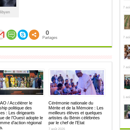
7 ao
libyen
0
7 ao
Partages
7 ao
1 ao
O / Accélérer le
Cérémonie nationale du
ship politique des
Mérite et de la Mémoire : Les
 : Les dirigeants
meilleurs élèves et quelques
que de l’Ouest adopte le
artistes du Bénin célébrées
mme d’action régional
par le chef de l’Etat
ja.
7 août 2026