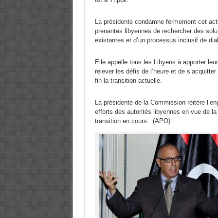
La présidente condamne fermement cet acte 
prenantes libyennes de rechercher des soluti
existantes et d’un processus inclusif de dia
Elle appelle tous les Libyens à apporter leur
relever les défis de l’heure et de s’acquit
fin la transition actuelle.
La présidente de la Commission réitère l’en
efforts des autorités libyennes en vue de la
transition en cours. (APO)