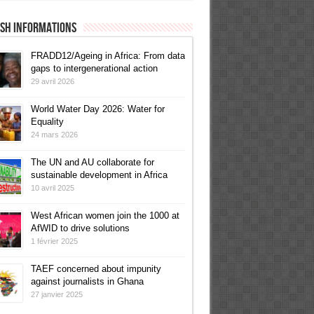
ish informations
FRADD12/Ageing in Africa: From data
gaps to intergenerational action
29 avril 2026
World Water Day 2026: Water for
Equality
24 mars 2026
The UN and AU collaborate for
sustainable development in Africa
10 avril 2025
West African women join the 1000 at
AfWID to drive solutions
1 février 2025
TAEF concerned about impunity
against journalists in Ghana
27 janvier 2025