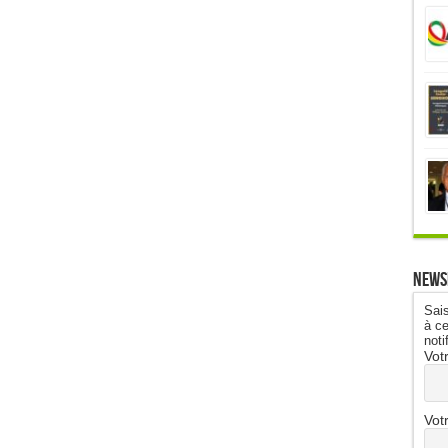
News
Sais
à ce
noti
Vot
Vot