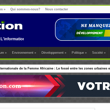
es
»
Qui sommes-nous?
Nous contacter
ion au Benin, en Afrique et dans le monde.
ure
»
Environnement
»
Développement
»
Politique
»
Société
»
ernationale de la Femme Africaine : Le fossé entre les zones urbaines et