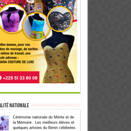
lité Nationale
Cérémonie nationale du Mérite et de
la Mémoire : Les meilleurs élèves et
quelques artistes du Bénin célébrées