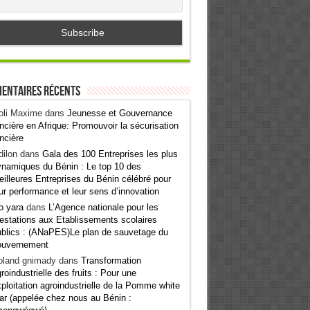
entaires récents
oli Maxime
dans
Jeunesse et Gouvernance
ncière en Afrique: Promouvoir la sécurisation
ncière
ilon
dans
Gala des 100 Entreprises les plus
namiques du Bénin : Le top 10 des
illeures Entreprises du Bénin célébré pour
ur performance et leur sens d’innovation
o yara
dans
L’Agence nationale pour les
estations aux Etablissements scolaires
blics : (ANaPES)Le plan de sauvetage du
ouvernement
oland gnimady
dans
Transformation
roindustrielle des fruits : Pour une
ploitation agroindustrielle de la Pomme white
ar (appelée chez nous au Bénin :