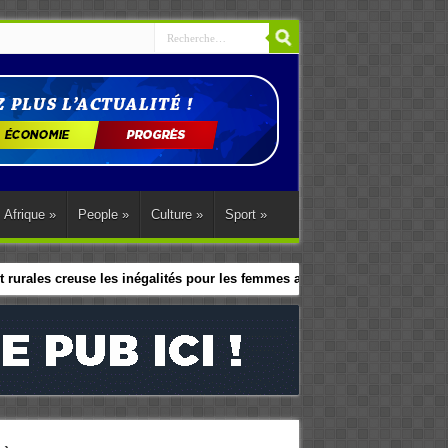
Afrique
»
People
»
Culture
»
Sport
»
 rurales creuse les inégalités pour les femmes africaines