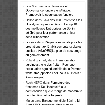
Goli Maxime
dans
Jeunesse et
Gouvernance foncière en Afrique:
Promouvoir la sécurisation foncière
Odilon
dans
Gala des 100 Entreprises les
plus dynamiques du Bénin : Le top 10
des meilleures Entreprises du Bénin
célébré pour leur performance et leur
sens d’innovation
bio yara
dans
L’Agence nationale pour les
prestations aux Etablissements scolaires
publics : (ANaPES)Le plan de sauvetage
du gouvernement
Roland gnimady
dans
Transformation
agroindustrielle des fruits : Pour une
exploitation agroindustrielle de la Pomme
white star (appelée chez nous au Bénin :
Azongwégwé)
Roch NEPO
dans
Fermeture des
frontières / De l’insécurité à la
contrebande : quelle marge de manœuvre
pour le Bénin et le Nigeria?
Malou
dans
Banque mondiale Bénin : M.
Atou SECK remplace Mme Katrina