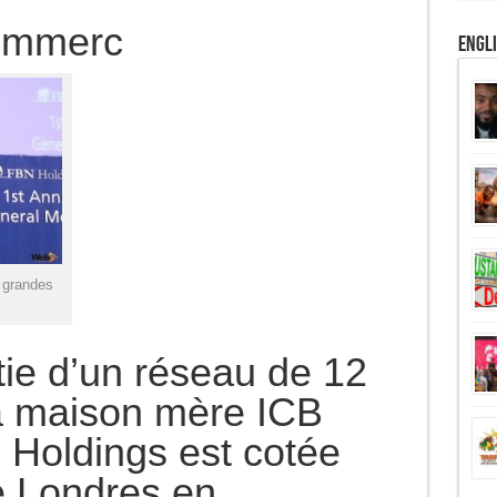
Commerc
Engl
s grandes
rtie d’un réseau de 12
a maison mère ICB
 Holdings est cotée
e Londres en