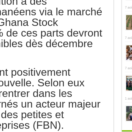
ition à des
7 ao
hanéens via le marché
 (Ghana Stock
 de ces parts devront
7 ao
nibles dès décembre
nt positivement
7 ao
nouvelle. Selon eux
 rentrer dans les
1 ao
nés un acteur majeur
des petites et
prises (FBN).