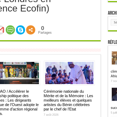
ence Ecofin)
Arch
Arch
0
Partages
Réfl
clim
Afri
7 no
O / Accélérer le
Cérémonie nationale du
ship politique des
Mérite et de la Mémoire : Les
 : Les dirigeants
meilleurs élèves et quelques
que de l’Ouest adopte le
artistes du Bénin célébrées
suc
mme d’action régional
par le chef de l’Etat
5 jui
ja.
7 août 2026