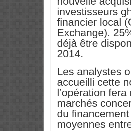
nouvelle acquis
investisseurs g
financier local
Exchange). 25%
déjà être dispo
2014.
Les analystes o
accueilli cette 
l’opération fera
marchés concer
du financement 
moyennes entre