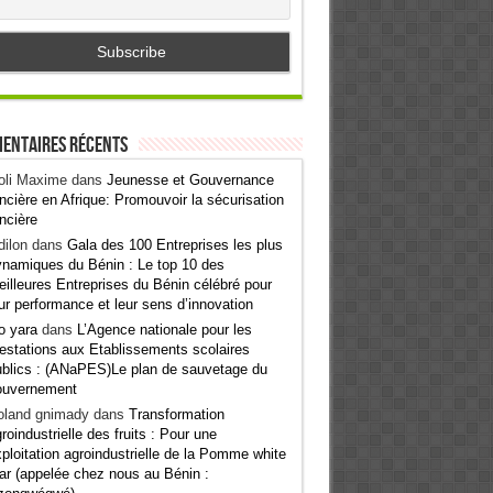
entaires récents
oli Maxime
dans
Jeunesse et Gouvernance
ncière en Afrique: Promouvoir la sécurisation
ncière
ilon
dans
Gala des 100 Entreprises les plus
namiques du Bénin : Le top 10 des
illeures Entreprises du Bénin célébré pour
ur performance et leur sens d’innovation
o yara
dans
L’Agence nationale pour les
estations aux Etablissements scolaires
blics : (ANaPES)Le plan de sauvetage du
ouvernement
oland gnimady
dans
Transformation
roindustrielle des fruits : Pour une
ploitation agroindustrielle de la Pomme white
ar (appelée chez nous au Bénin :