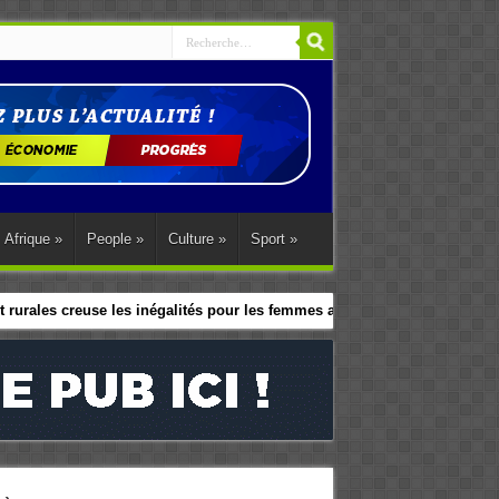
Afrique
»
People
»
Culture
»
Sport
»
 rurales creuse les inégalités pour les femmes africaines