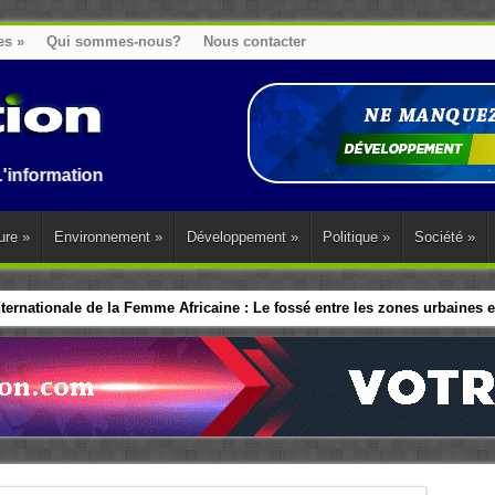
es
»
Qui sommes-nous?
Nous contacter
n au Benin, en Afrique et dans le monde.
ure
»
Environnement
»
Développement
»
Politique
»
Société
»
ernationale de la Femme Africaine : Le fossé entre les zones urbaines et