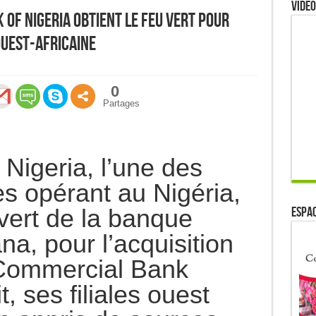
Video
k of Nigeria obtient le feu vert pour
ouest-africaine
0
Partages
 Nigeria, l’une des
s opérant au Nigéria,
 vert de la banque
ESPAC
a, pour l’acquisition
 Commercial Bank
, ses filiales ouest