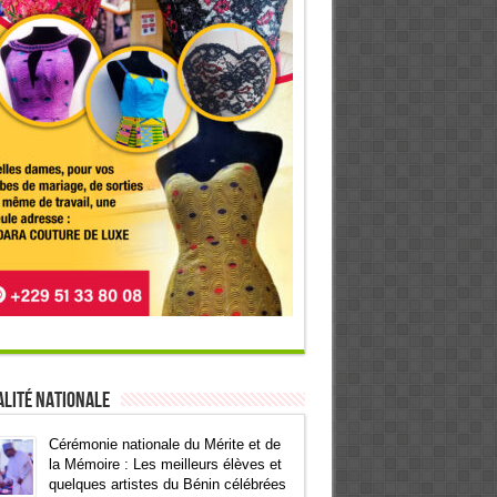
lité Nationale
Cérémonie nationale du Mérite et de
la Mémoire : Les meilleurs élèves et
quelques artistes du Bénin célébrées