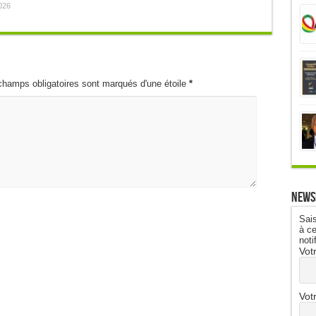
026
champs obligatoires sont marqués d'une étoile
*
News
Sais
à ce
noti
Vot
Vot