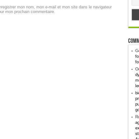
registrer mon nom, mon e-mail et mon site dans le navigateur
our mon prochain commentaire.
Comm
G
fo
fo
Od
dy
me
le
bi
pr
pu
g
R
ag
ex
st