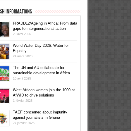
ish informations
FRADD12/Ageing in Africa: From data
gaps to intergenerational action
29 avril 2026
World Water Day 2026: Water for
Equality
24 mars 2026
The UN and AU collaborate for
sustainable development in Africa
10 avril 2025
West African women join the 1000 at
AfWID to drive solutions
1 février 2025
TAEF concerned about impunity
against journalists in Ghana
27 janvier 2025