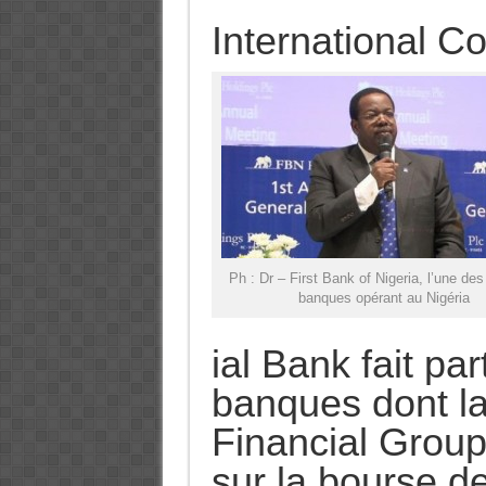
International 
Ph : Dr – First Bank of Nigeria, l’une de
banques opérant au Nigéria
ial Bank fait pa
banques dont l
Financial Group
sur la bourse d