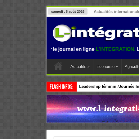
Actualités international
samedi , 8 août 2026
venue sur le journal en ligne
L'INTEGRATION.
L'informatio
Actualité
»
Economie
»
Agricult
Flash Infos:
Leadership féminin /Journée Int