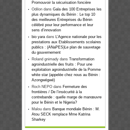
Promouvoir la sécurisation foncière
Odilon
dans
Gala des 100 Entreprises les
plus dynamiques du Bénin : Le top 10
des meilleures Entreprises du Bénin
célébré pour leur performance et leur
sens d’innovation
bio yara
dans
L’Agence nationale pour les
prestations aux Etablissements scolaires
publics : (ANaPES)Le plan de sauvetage
du gouvernement
Roland gnimady
dans
Transformation
agroindustrielle des fruits : Pour une
exploitation agroindustrielle de la Pomme
white star (appelée chez nous au Bénin :
Azongwégwé)
Roch NEPO
dans
Fermeture des
frontières / De l’insécurité à la
contrebande : quelle marge de manœuvre
pour le Bénin et le Nigeria?
Malou
dans
Banque mondiale Bénin : M.
Atou SECK remplace Mme Katrina
Sharkey