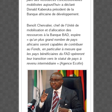
mobilisées aujourd’hui
» a déclaré
Donald Kaberuka président de la
Banque africaine de développement.
Benoît Chervalier, chef de l’Unité de
mobilisation et d’allocation des
ressources à la Banque BAD, espère
«
qu’un plus grand nombre de pays
africains seront capables de contribuer
au Fonds, en particulier à mesure que
les pays bénéficiaires du FAD opéreront
leur transition vers le statut de pays à
revenu intermédiaire
».(Agence Ecofin)