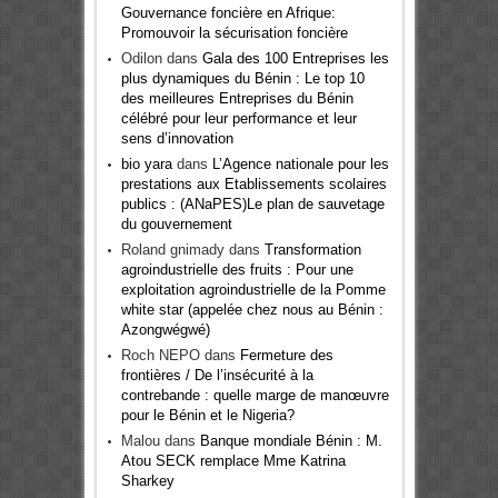
Gouvernance foncière en Afrique:
Promouvoir la sécurisation foncière
Odilon
dans
Gala des 100 Entreprises les
plus dynamiques du Bénin : Le top 10
des meilleures Entreprises du Bénin
célébré pour leur performance et leur
sens d’innovation
bio yara
dans
L’Agence nationale pour les
prestations aux Etablissements scolaires
publics : (ANaPES)Le plan de sauvetage
du gouvernement
Roland gnimady
dans
Transformation
agroindustrielle des fruits : Pour une
exploitation agroindustrielle de la Pomme
white star (appelée chez nous au Bénin :
Azongwégwé)
Roch NEPO
dans
Fermeture des
frontières / De l’insécurité à la
contrebande : quelle marge de manœuvre
pour le Bénin et le Nigeria?
Malou
dans
Banque mondiale Bénin : M.
Atou SECK remplace Mme Katrina
Sharkey