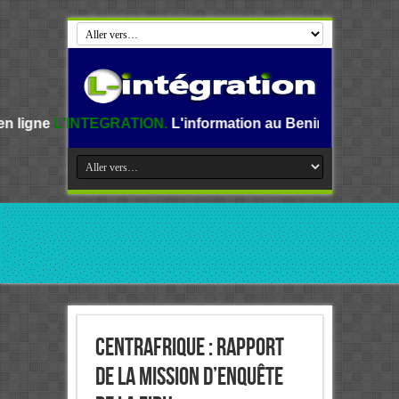
EGRATION.
L'information au Benin, en Afrique et dans le mo
Centrafrique : Rapport
de la mission d’enquête