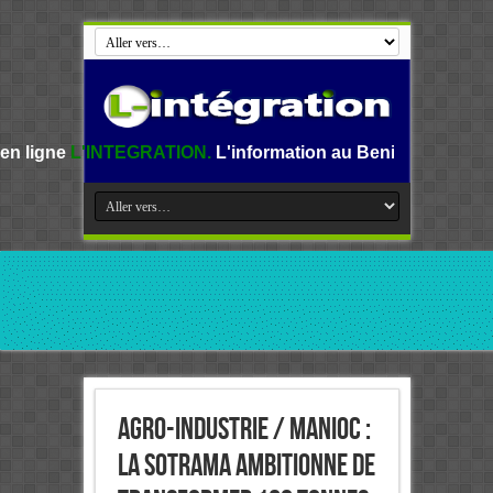
TEGRATION.
L'information au Benin, en Afrique et dans le m
Agro-industrie / Manioc :
La SOTRAMA ambitionne de