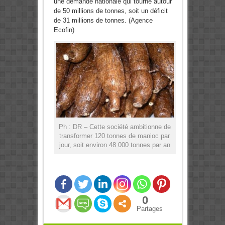
une demande nationale qui tourne autour
de 50 millions de tonnes, soit un déficit
de 31 millions de tonnes. (Agence
Ecofin)
Ph : DR – Cette société ambitionne de
transformer 120 tonnes de manioc par
jour, soit environ 48 000 tonnes par an
0
Partages