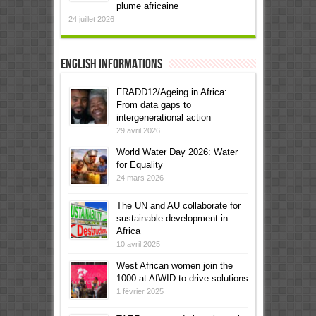
plume africaine
24 juillet 2026
English informations
FRADD12/Ageing in Africa:
From data gaps to
intergenerational action
29 avril 2026
World Water Day 2026: Water
for Equality
24 mars 2026
The UN and AU collaborate for
sustainable development in
Africa
10 avril 2025
West African women join the
1000 at AfWID to drive solutions
1 février 2025