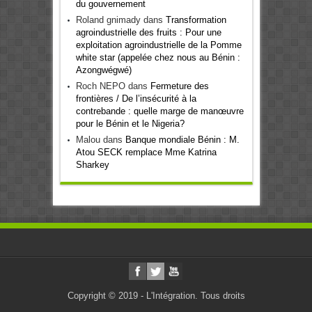
du gouvernement
Roland gnimady
dans
Transformation
agroindustrielle des fruits : Pour une
exploitation agroindustrielle de la Pomme
white star (appelée chez nous au Bénin :
Azongwégwé)
Roch NEPO
dans
Fermeture des
frontières / De l’insécurité à la
contrebande : quelle marge de manœuvre
pour le Bénin et le Nigeria?
Malou
dans
Banque mondiale Bénin : M.
Atou SECK remplace Mme Katrina
Sharkey
Copyright © 2019 - L'Intégration. Tous droits