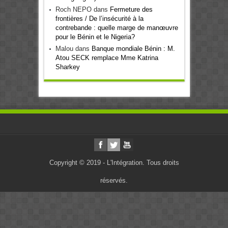
Roch NEPO
dans
Fermeture des
frontières / De l’insécurité à la
contrebande : quelle marge de manœuvre
pour le Bénin et le Nigeria?
Malou
dans
Banque mondiale Bénin : M.
Atou SECK remplace Mme Katrina
Sharkey
Copyright © 2019 - L'Intégration. Tous droits
réservés.