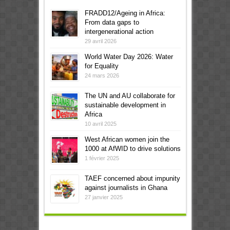
FRADD12/Ageing in Africa:
From data gaps to
intergenerational action
29 avril 2026
World Water Day 2026: Water
for Equality
24 mars 2026
The UN and AU collaborate for
sustainable development in
Africa
10 avril 2025
West African women join the
1000 at AfWID to drive solutions
1 février 2025
TAEF concerned about impunity
against journalists in Ghana
27 janvier 2025