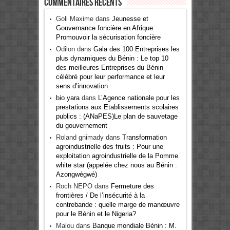
Commentaires récents
Goli Maxime
dans
Jeunesse et
Gouvernance foncière en Afrique:
Promouvoir la sécurisation foncière
Odilon
dans
Gala des 100 Entreprises les
plus dynamiques du Bénin : Le top 10
des meilleures Entreprises du Bénin
célébré pour leur performance et leur
sens d’innovation
bio yara
dans
L’Agence nationale pour les
prestations aux Etablissements scolaires
publics : (ANaPES)Le plan de sauvetage
du gouvernement
Roland gnimady
dans
Transformation
agroindustrielle des fruits : Pour une
exploitation agroindustrielle de la Pomme
white star (appelée chez nous au Bénin :
Azongwégwé)
Roch NEPO
dans
Fermeture des
frontières / De l’insécurité à la
contrebande : quelle marge de manœuvre
pour le Bénin et le Nigeria?
Malou
dans
Banque mondiale Bénin : M.