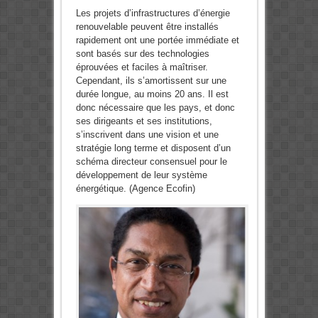
Les projets d’infrastructures d’énergie
renouvelable peuvent être installés
rapidement ont une portée immédiate et
sont basés sur des technologies
éprouvées et faciles à maîtriser.
Cependant, ils s’amortissent sur une
durée longue, au moins 20 ans. Il est
donc nécessaire que les pays, et donc
ses dirigeants et ses institutions,
s’inscrivent dans une vision et une
stratégie long terme et disposent d’un
schéma directeur consensuel pour le
développement de leur système
énergétique. (Agence Ecofin)