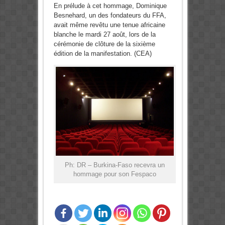
En prélude à cet hommage, Dominique
Besnehard, un des fondateurs du FFA,
avait même revêtu une tenue africaine
blanche le mardi 27 août, lors de la
cérémonie de clôture de la sixième
édition de la manifestation. (CEA)
Ph: DR – Burkina-Faso recevra un
hommage pour son Fespaco