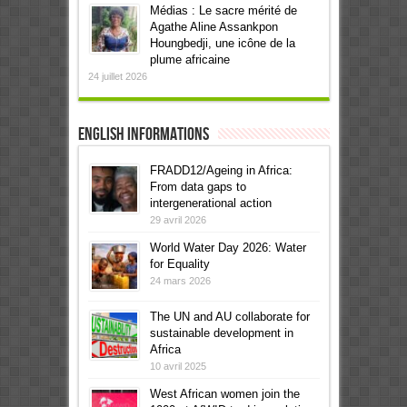
Médias : Le sacre mérité de
Agathe Aline Assankpon
Houngbedji, une icône de la
plume africaine
24 juillet 2026
English informations
FRADD12/Ageing in Africa:
From data gaps to
intergenerational action
29 avril 2026
World Water Day 2026: Water
for Equality
24 mars 2026
The UN and AU collaborate for
sustainable development in
Africa
10 avril 2025
West African women join the