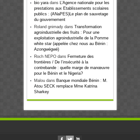
bio yara
dans
L’Agence nationale pour les
prestations aux Etablissements scolaires
publics : (ANaPES)Le plan de sauvetage
du gouvernement
Roland gnimady
dans
Transformation
agroindustrielle des fruits : Pour une
exploitation agroindustrielle de la Pomme
white star (appelée chez nous au Bénin :
Azongwégwé)
Roch NEPO
dans
Fermeture des
frontières / De l’insécurité à la
contrebande : quelle marge de manœuvre
pour le Bénin et le Nigeria?
Malou
dans
Banque mondiale Bénin : M.
Atou SECK remplace Mme Katrina
Sharkey