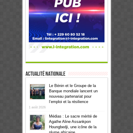
Actualité Nationale
Le Bénin et le Groupe de la
Banque mondiale lancent un
nouveau partenariat pour
l’emploi et la résilience
1 août 2026
Médias : Le sacre mérité de
Agathe Aline Assankpon
Houngbedji, une icône de la
plume africaine