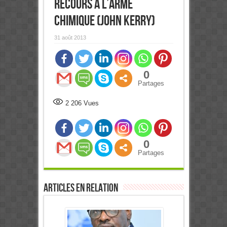
recours à l’arme
chimique (John Kerry)
31 août 2013
0
Partages
2 206
Vues
0
Partages
Articles en relation