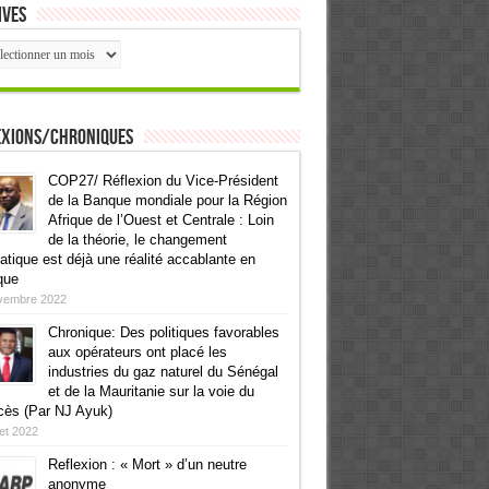
ives
ives
exions/Chroniques
COP27/ Réflexion du Vice-Président
de la Banque mondiale pour la Région
Afrique de l’Ouest et Centrale : Loin
de la théorie, le changement
atique est déjà une réalité accablante en
que
vembre 2022
Chronique: Des politiques favorables
aux opérateurs ont placé les
industries du gaz naturel du Sénégal
et de la Mauritanie sur la voie du
cès (Par NJ Ayuk)
llet 2022
Reflexion : « Mort » d’un neutre
anonyme