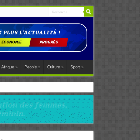
Afrique
»
People
»
Culture
»
Sport
»