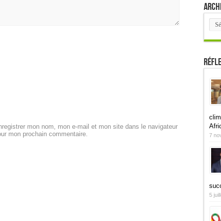
Arch
Arch
Réfl
clim
Afri
registrer mon nom, mon e-mail et mon site dans le navigateur
our mon prochain commentaire.
7 no
suc
5 jui