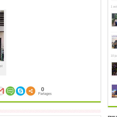
1 ao
10 ju
st
0
Partages