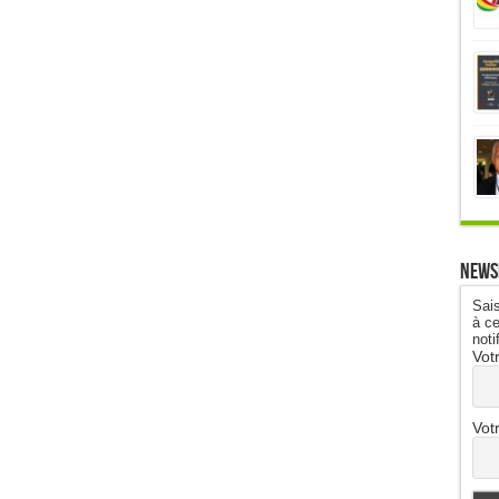
News
Sais
à ce
noti
Vot
Vot