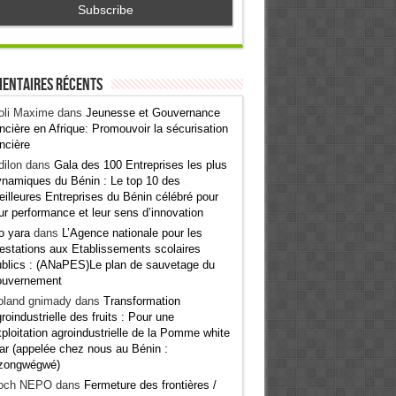
entaires récents
oli Maxime
dans
Jeunesse et Gouvernance
ncière en Afrique: Promouvoir la sécurisation
ncière
ilon
dans
Gala des 100 Entreprises les plus
namiques du Bénin : Le top 10 des
illeures Entreprises du Bénin célébré pour
ur performance et leur sens d’innovation
o yara
dans
L’Agence nationale pour les
estations aux Etablissements scolaires
blics : (ANaPES)Le plan de sauvetage du
ouvernement
oland gnimady
dans
Transformation
roindustrielle des fruits : Pour une
ploitation agroindustrielle de la Pomme white
ar (appelée chez nous au Bénin :
zongwégwé)
och NEPO
dans
Fermeture des frontières /