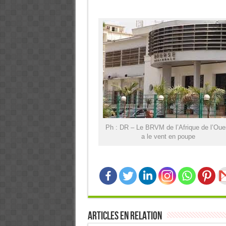
Ph : DR – Le BRVM de l’Afrique de l’Oue
a le vent en poupe
Articles en relation