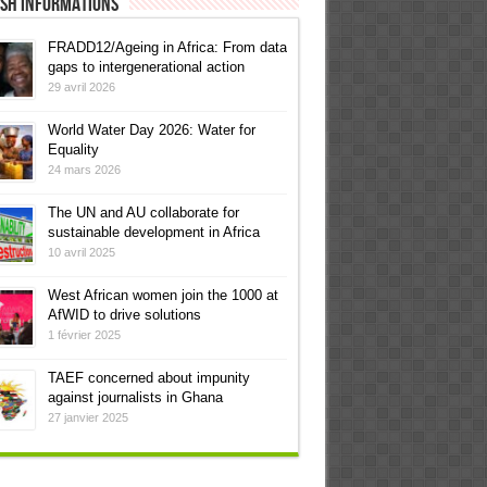
ish informations
FRADD12/Ageing in Africa: From data
gaps to intergenerational action
29 avril 2026
World Water Day 2026: Water for
Equality
24 mars 2026
The UN and AU collaborate for
sustainable development in Africa
10 avril 2025
West African women join the 1000 at
AfWID to drive solutions
1 février 2025
TAEF concerned about impunity
against journalists in Ghana
27 janvier 2025