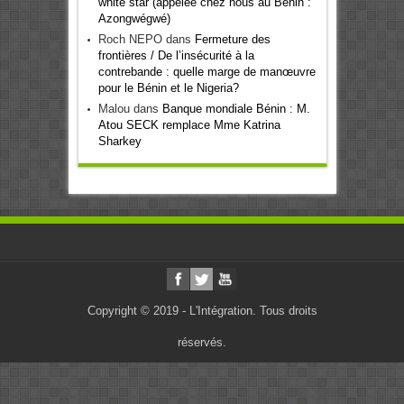
white star (appelée chez nous au Bénin :
Azongwégwé)
Roch NEPO
dans
Fermeture des
frontières / De l’insécurité à la
contrebande : quelle marge de manœuvre
pour le Bénin et le Nigeria?
Malou
dans
Banque mondiale Bénin : M.
Atou SECK remplace Mme Katrina
Sharkey
Copyright © 2019 - L'Intégration. Tous droits
réservés.