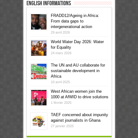
English informations
FRADD12/Ageing in Africa:
From data gaps to
intergenerational action
29 avril 2026
World Water Day 2026: Water
for Equality
24 mars 2026
The UN and AU collaborate for
sustainable development in
Africa
10 avril 2025
West African women join the
1000 at AfWID to drive solutions
1 février 2025
TAEF concerned about impunity
against journalists in Ghana
27 janvier 2025