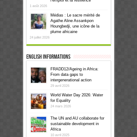
l’emploi et la résilience
1 août 2026
Médias : Le sacre mérité de
Agathe Aline Assankpon
Houngbedji, une icône de la
plume africaine
24 juillet 2026
English informations
FRADD12/Ageing in Africa:
From data gaps to
intergenerational action
29 avril 2026
World Water Day 2026: Water
for Equality
24 mars 2026
The UN and AU collaborate for
sustainable development in
Africa
10 avril 2025