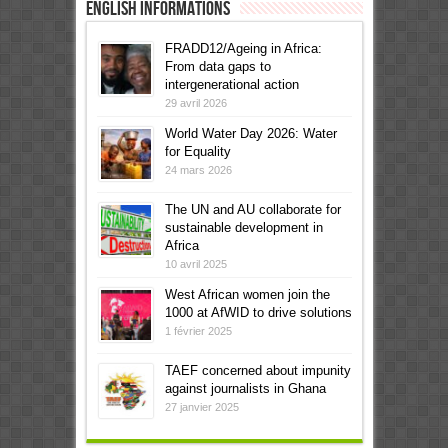
English informations
FRADD12/Ageing in Africa:
From data gaps to
intergenerational action
29 avril 2026
World Water Day 2026: Water
for Equality
24 mars 2026
The UN and AU collaborate for
sustainable development in
Africa
10 avril 2025
West African women join the
1000 at AfWID to drive solutions
1 février 2025
TAEF concerned about impunity
against journalists in Ghana
27 janvier 2025