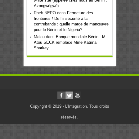
white star (appelée chez nous au Bénin :
Azongwégwé)
Roch NEPO
dans
Fermeture des
frontières / De l’insécurité à la
contrebande : quelle marge de manœuvre
pour le Bénin et le Nigeria?
Malou
dans
Banque mondiale Bénin : M.
Atou SECK remplace Mme Katrina
Sharkey
Copyright © 2019 - L'Intégration. Tous droits
réservés.