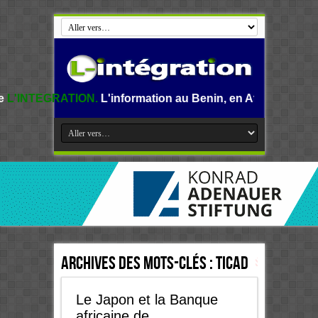
ION.
L'information au Benin, en Afrique et dans le monde.
Archives des mots-clés :
TICAD
Le Japon et la Banque
africaine de