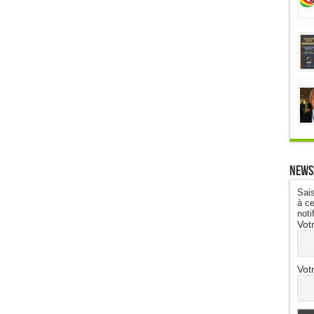
News
Sais
à ce
noti
Vot
Vot