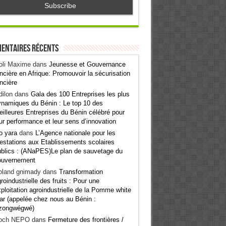
entaires récents
oli Maxime
dans
Jeunesse et Gouvernance
ncière en Afrique: Promouvoir la sécurisation
ncière
ilon
dans
Gala des 100 Entreprises les plus
namiques du Bénin : Le top 10 des
illeures Entreprises du Bénin célébré pour
ur performance et leur sens d’innovation
o yara
dans
L’Agence nationale pour les
estations aux Etablissements scolaires
blics : (ANaPES)Le plan de sauvetage du
ouvernement
oland gnimady
dans
Transformation
roindustrielle des fruits : Pour une
ploitation agroindustrielle de la Pomme white
ar (appelée chez nous au Bénin :
zongwégwé)
och NEPO
dans
Fermeture des frontières /