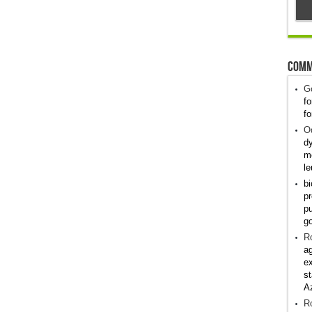
Comm
G
fo
fo
Od
dy
me
le
bi
pr
pu
g
R
ag
ex
st
A
R