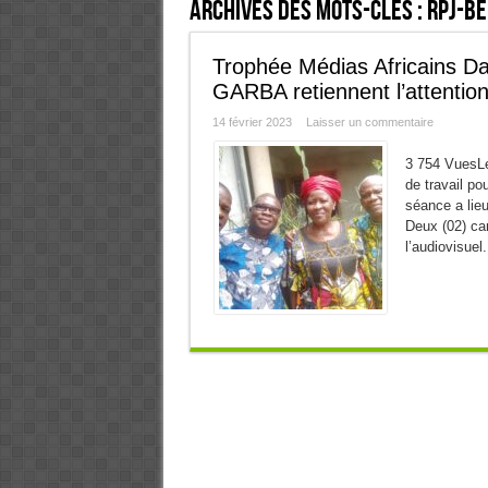
Archives des mots-clés :
RPJ-Bé
Trophée Médias Africains D
GARBA retiennent l’attention
14 février 2023
Laisser un commentaire
3 754 VuesLe
de travail po
séance a lie
Deux (02) can
l’audiovisuel.