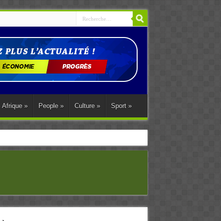
Afrique
»
People
»
Culture
»
Sport
»
ations