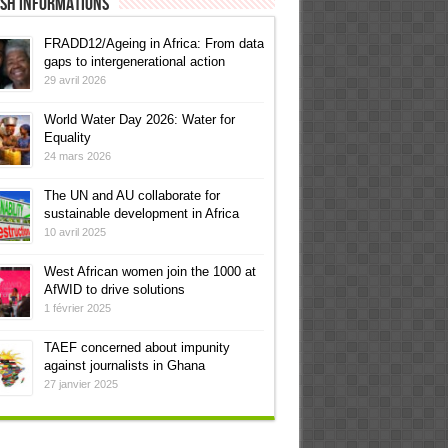
ish informations
FRADD12/Ageing in Africa: From data
gaps to intergenerational action
29 avril 2026
World Water Day 2026: Water for
Equality
24 mars 2026
The UN and AU collaborate for
sustainable development in Africa
10 avril 2025
West African women join the 1000 at
AfWID to drive solutions
1 février 2025
TAEF concerned about impunity
against journalists in Ghana
27 janvier 2025