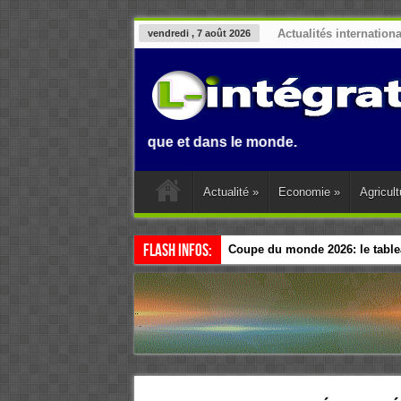
Actualités internation
vendredi , 7 août 2026
Benin, en Afrique et dans le monde.
Actualité
»
Economie
»
Agricult
Flash Infos:
Coupe du monde 2026: le tablea
Esclavage: à Accra, l’Afrique e