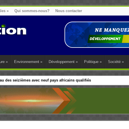
ales
»
Qui sommes-nous?
Nous contacter
ure
»
Environnement
»
Développement
»
Politique
»
Société
»
u des seizièmes avec neuf pays africains qualifiés
t sa diaspora tentent de parler d’une seule voix sur la question des répar