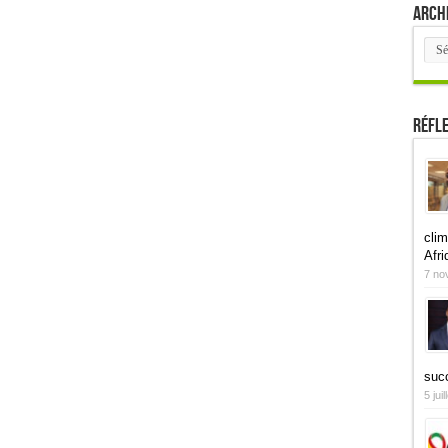
Arch
Arch
Réfl
clim
Afri
7 no
suc
5 jui