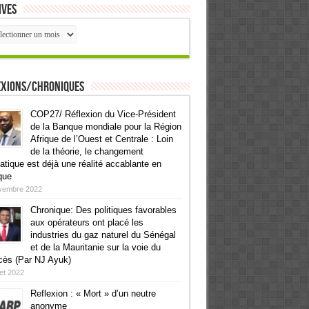
ives
ives
exions/Chroniques
COP27/ Réflexion du Vice-Président
de la Banque mondiale pour la Région
Afrique de l’Ouest et Centrale : Loin
de la théorie, le changement
atique est déjà une réalité accablante en
que
vembre 2022
Chronique: Des politiques favorables
aux opérateurs ont placé les
industries du gaz naturel du Sénégal
et de la Mauritanie sur la voie du
cès (Par NJ Ayuk)
llet 2022
Reflexion : « Mort » d’un neutre
anonyme