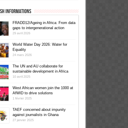
ish informations
FRADD12/Ageing in Africa: From data
gaps to intergenerational action
29 avril 2026
World Water Day 2026: Water for
Equality
24 mars 2026
The UN and AU collaborate for
sustainable development in Africa
10 avril 2025
West African women join the 1000 at
AfWID to drive solutions
1 février 2025
TAEF concerned about impunity
against journalists in Ghana
27 janvier 2025