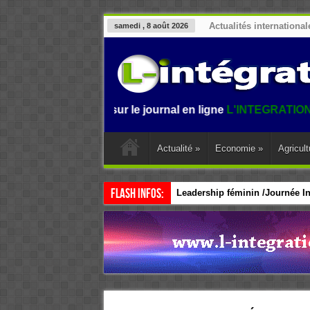
Actualités international
samedi , 8 août 2026
Bienvenue sur le journal en ligne
L'INTEGRATION.
L'informa
Actualité
»
Economie
»
Agricult
Flash Infos:
Leadership féminin /Journée Int