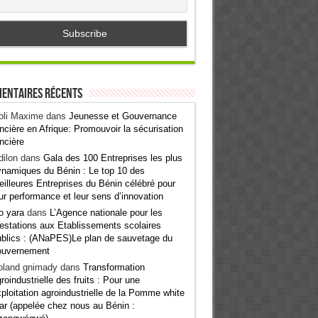
entaires récents
oli Maxime
dans
Jeunesse et Gouvernance
ncière en Afrique: Promouvoir la sécurisation
ncière
ilon
dans
Gala des 100 Entreprises les plus
namiques du Bénin : Le top 10 des
illeures Entreprises du Bénin célébré pour
ur performance et leur sens d’innovation
o yara
dans
L’Agence nationale pour les
estations aux Etablissements scolaires
blics : (ANaPES)Le plan de sauvetage du
ouvernement
oland gnimady
dans
Transformation
roindustrielle des fruits : Pour une
ploitation agroindustrielle de la Pomme white
ar (appelée chez nous au Bénin :