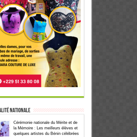
lité Nationale
Cérémonie nationale du Mérite et de
la Mémoire : Les meilleurs élèves et
quelques artistes du Bénin célébrées