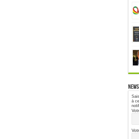
News
Sais
à ce
noti
Vot
Vot