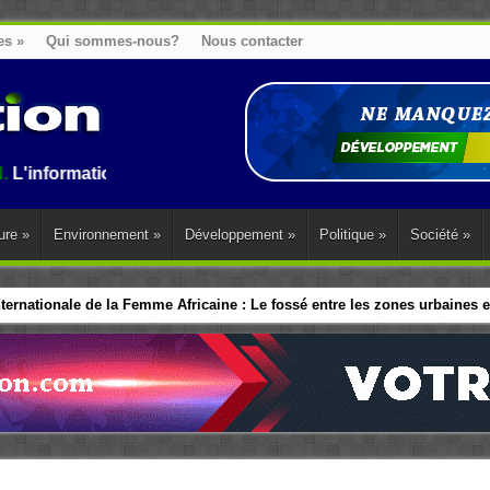
es
»
Qui sommes-nous?
Nous contacter
tion au Benin, en Afrique et dans le monde.
ure
»
Environnement
»
Développement
»
Politique
»
Société
»
ernationale de la Femme Africaine : Le fossé entre les zones urbaines et