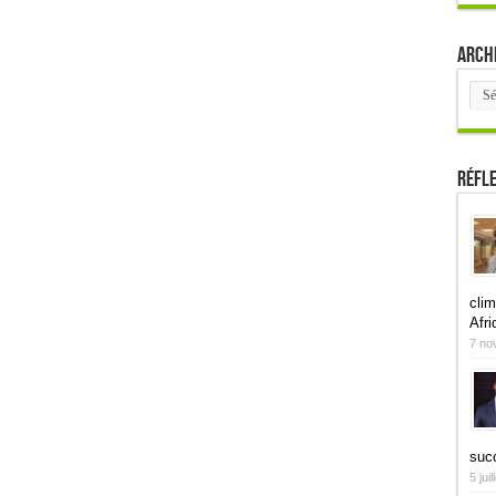
Arch
Arch
Réfl
clim
Afri
7 no
suc
5 jui