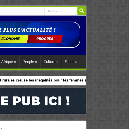
Afrique
»
People
»
Culture
»
Sport
»
 rurales creuse les inégalités pour les femmes africaines