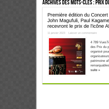
Archives des mots-clés :
Prix d
Première édition du Concert 
John Magufuli, Paul Kagame
recevront le prix de l’icône A
11 janvier 2023
Laisser un commentaire
4 789 VuesTou
des Prix du 
organisé pour
organisateurs
patrimoine af
remarquables 
suite »