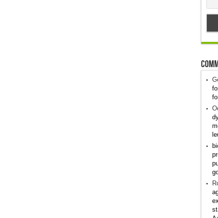
Comm
G
fo
fo
Od
dy
me
le
bi
pr
pu
g
R
ag
ex
st