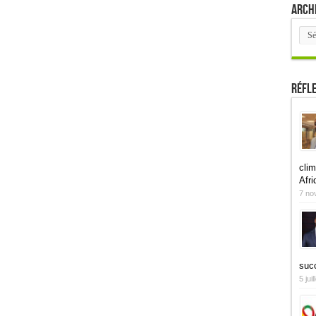
Arch
Arch
Réfl
clim
Afri
7 no
suc
5 jui