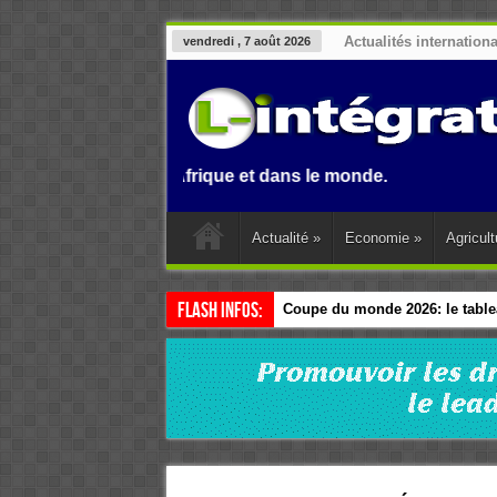
Actualités internation
vendredi , 7 août 2026
 Benin, en Afrique et dans le monde.
Actualité
»
Economie
»
Agricult
Flash Infos:
Coupe du monde 2026: le tablea
Esclavage: à Accra, l’Afrique e