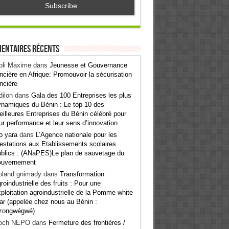
entaires récents
oli Maxime
dans
Jeunesse et Gouvernance
ncière en Afrique: Promouvoir la sécurisation
ncière
ilon
dans
Gala des 100 Entreprises les plus
namiques du Bénin : Le top 10 des
illeures Entreprises du Bénin célébré pour
ur performance et leur sens d’innovation
o yara
dans
L’Agence nationale pour les
estations aux Etablissements scolaires
blics : (ANaPES)Le plan de sauvetage du
ouvernement
oland gnimady
dans
Transformation
roindustrielle des fruits : Pour une
ploitation agroindustrielle de la Pomme white
ar (appelée chez nous au Bénin :
zongwégwé)
och NEPO
dans
Fermeture des frontières /