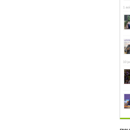
1 ao
10 ju