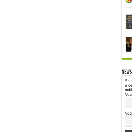
News
Sais
à ce
noti
Vot
Vot