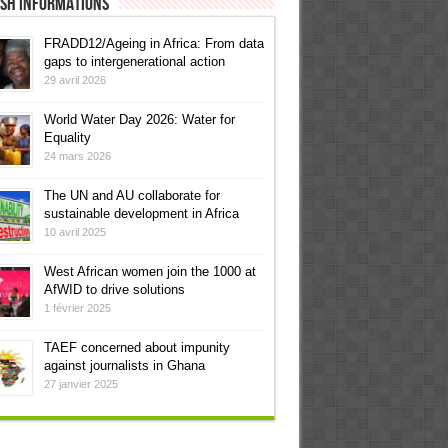
ish informations
FRADD12/Ageing in Africa: From data
gaps to intergenerational action
29 avril 2026
World Water Day 2026: Water for
Equality
24 mars 2026
The UN and AU collaborate for
sustainable development in Africa
10 avril 2025
West African women join the 1000 at
AfWID to drive solutions
1 février 2025
TAEF concerned about impunity
against journalists in Ghana
27 janvier 2025