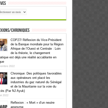
ives
ives
exions/Chroniques
COP27/ Réflexion du Vice-Président
de la Banque mondiale pour la Région
Afrique de l’Ouest et Centrale : Loin
de la théorie, le changement
atique est déjà une réalité accablante en
que
vembre 2022
Chronique: Des politiques favorables
aux opérateurs ont placé les
industries du gaz naturel du Sénégal
et de la Mauritanie sur la voie du
cès (Par NJ Ayuk)
llet 2022
Reflexion : « Mort » d’un neutre
anonyme