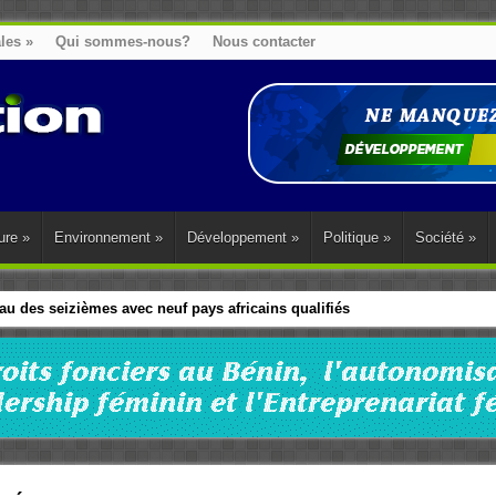
ales
»
Qui sommes-nous?
Nous contacter
ure
»
Environnement
»
Développement
»
Politique
»
Société
»
u des seizièmes avec neuf pays africains qualifiés
t sa diaspora tentent de parler d’une seule voix sur la question des répar