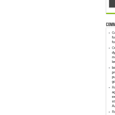
Comm
G
fo
fo
Od
dy
me
le
bi
pr
pu
g
R
ag
ex
st
A
R