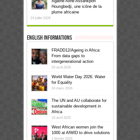
Agathe Aline Assankpon
Houngbedji, une icône de la
plume africaine
24 juillet 2026
English informations
FRADD12/Ageing in Africa:
From data gaps to
intergenerational action
29 avril 2026
World Water Day 2026: Water
for Equality
24 mars 2026
The UN and AU collaborate for
sustainable development in
Africa
10 avril 2025
West African women join the
1000 at AfWID to drive solutions
1 février 2025