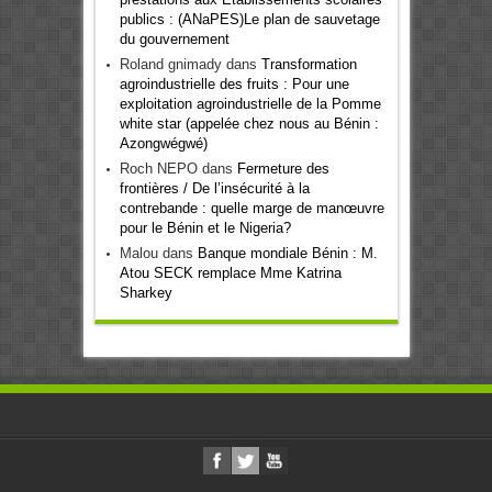
publics : (ANaPES)Le plan de sauvetage
du gouvernement
Roland gnimady
dans
Transformation
agroindustrielle des fruits : Pour une
exploitation agroindustrielle de la Pomme
white star (appelée chez nous au Bénin :
Azongwégwé)
Roch NEPO
dans
Fermeture des
frontières / De l’insécurité à la
contrebande : quelle marge de manœuvre
pour le Bénin et le Nigeria?
Malou
dans
Banque mondiale Bénin : M.
Atou SECK remplace Mme Katrina
Sharkey