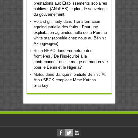
prestations aux Etablissements scolaires
publics : (ANaPES)Le plan de sauvetage
du gouvernement
Roland gnimady
dans
Transformation
agroindustrielle des fruits : Pour une
exploitation agroindustrielle de la Pomme
white star (appelée chez nous au Bénin :
Azongwégwé)
Roch NEPO
dans
Fermeture des
frontières / De l’insécurité à la
contrebande : quelle marge de manœuvre
pour le Bénin et le Nigeria?
Malou
dans
Banque mondiale Bénin : M.
Atou SECK remplace Mme Katrina
Sharkey