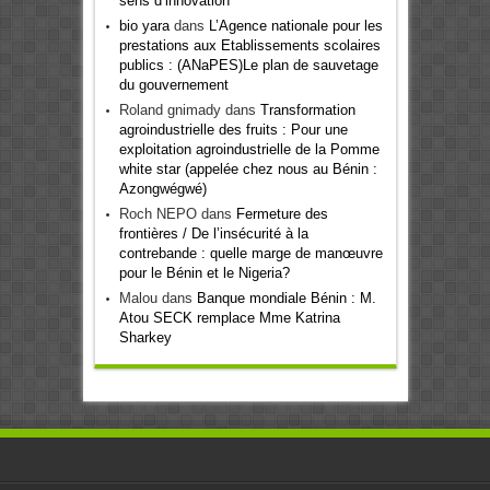
sens d’innovation
bio yara
dans
L’Agence nationale pour les
prestations aux Etablissements scolaires
publics : (ANaPES)Le plan de sauvetage
du gouvernement
Roland gnimady
dans
Transformation
agroindustrielle des fruits : Pour une
exploitation agroindustrielle de la Pomme
white star (appelée chez nous au Bénin :
Azongwégwé)
Roch NEPO
dans
Fermeture des
frontières / De l’insécurité à la
contrebande : quelle marge de manœuvre
pour le Bénin et le Nigeria?
Malou
dans
Banque mondiale Bénin : M.
Atou SECK remplace Mme Katrina
Sharkey