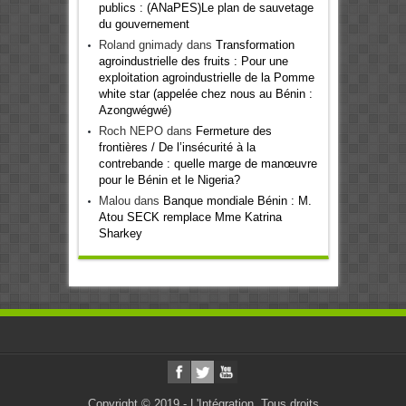
publics : (ANaPES)Le plan de sauvetage
du gouvernement
Roland gnimady
dans
Transformation
agroindustrielle des fruits : Pour une
exploitation agroindustrielle de la Pomme
white star (appelée chez nous au Bénin :
Azongwégwé)
Roch NEPO
dans
Fermeture des
frontières / De l’insécurité à la
contrebande : quelle marge de manœuvre
pour le Bénin et le Nigeria?
Malou
dans
Banque mondiale Bénin : M.
Atou SECK remplace Mme Katrina
Sharkey
Copyright © 2019 - L'Intégration. Tous droits