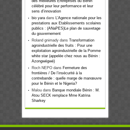
des meilleures Entreprises du Bénin
célébré pour leur performance et leur
sens d’innovation
bio yara
dans
L’Agence nationale pour les
prestations aux Etablissements scolaires
publics : (ANaPES)Le plan de sauvetage
du gouvernement
Roland gnimady
dans
Transformation
agroindustrielle des fruits : Pour une
exploitation agroindustrielle de la Pomme
white star (appelée chez nous au Bénin :
Azongwégwé)
Roch NEPO
dans
Fermeture des
frontières / De l’insécurité à la
contrebande : quelle marge de manœuvre
pour le Bénin et le Nigeria?
Malou
dans
Banque mondiale Bénin : M.
Atou SECK remplace Mme Katrina
Sharkey