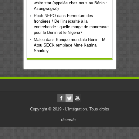
white star (appelée chez nous au Bénin :
Azongwégwé)
Roch NEPO
dans
Fermeture des
frontières / De l’insécurité à la
contrebande : quelle marge de manœuvre
pour le Bénin et le Nigeria?
Malou
dans
Banque mondiale Bénin : M.
Atou SECK remplace Mme Katrina
Sharkey
Copyright © 2019 - L'Intégration. Tous droits
réservés.