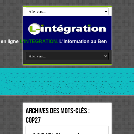
EGRATION.
L'information au Benin, en Afrique et dans le m
Archives des mots-clés :
COP27