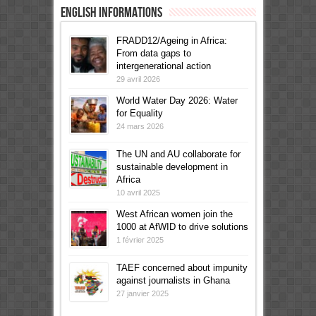
English informations
FRADD12/Ageing in Africa:
From data gaps to
intergenerational action
29 avril 2026
World Water Day 2026: Water
for Equality
24 mars 2026
The UN and AU collaborate for
sustainable development in
Africa
10 avril 2025
West African women join the
1000 at AfWID to drive solutions
1 février 2025
TAEF concerned about impunity
against journalists in Ghana
27 janvier 2025