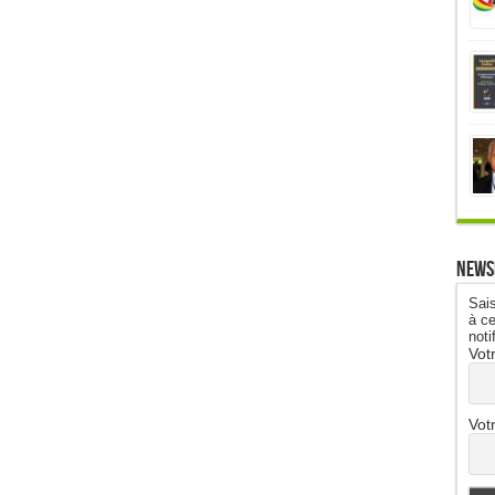
News
Sais
à ce
noti
Vot
Vot