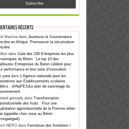
entaires récents
oli Maxime
dans
Jeunesse et Gouvernance
ncière en Afrique: Promouvoir la sécurisation
ncière
ilon
dans
Gala des 100 Entreprises les plus
namiques du Bénin : Le top 10 des
illeures Entreprises du Bénin célébré pour
ur performance et leur sens d’innovation
o yara
dans
L’Agence nationale pour les
estations aux Etablissements scolaires
blics : (ANaPES)Le plan de sauvetage du
ouvernement
oland gnimady
dans
Transformation
roindustrielle des fruits : Pour une
ploitation agroindustrielle de la Pomme white
ar (appelée chez nous au Bénin :
zongwégwé)
och NEPO
dans
Fermeture des frontières /