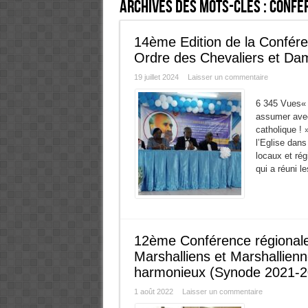
Archives des mots-clés :
Confér
14ème Edition de la Confére
Ordre des Chevaliers et Da
19 juillet 2024
Laisser un commentaire
6 345 Vues« 
assumer avec
catholique !
l’Eglise dan
locaux et rég
qui a réuni l
12ème Conférence régionale 
Marshalliens et Marshallien
harmonieux (Synode 2021-2
1 août 2022
Laisser un commentaire