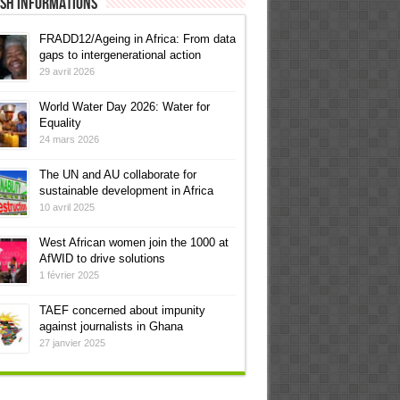
ish informations
FRADD12/Ageing in Africa: From data
gaps to intergenerational action
29 avril 2026
World Water Day 2026: Water for
Equality
24 mars 2026
The UN and AU collaborate for
sustainable development in Africa
10 avril 2025
West African women join the 1000 at
AfWID to drive solutions
1 février 2025
TAEF concerned about impunity
against journalists in Ghana
27 janvier 2025