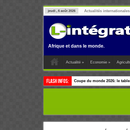
Actualités internationales
jeudi , 6 août 2026
 Benin, en Afrique et dans le monde.
Actualité
»
Economie
»
Agricult
Flash Infos:
Coupe du monde 2026: le tablea
Esclavage: à Accra, l’Afrique e