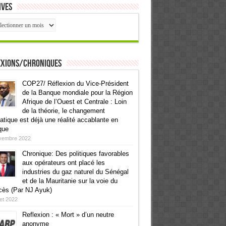
ives
ives
exions/Chroniques
COP27/ Réflexion du Vice-Président
de la Banque mondiale pour la Région
Afrique de l’Ouest et Centrale : Loin
de la théorie, le changement
atique est déjà une réalité accablante en
que
vembre 2022
Chronique: Des politiques favorables
aux opérateurs ont placé les
industries du gaz naturel du Sénégal
et de la Mauritanie sur la voie du
cès (Par NJ Ayuk)
llet 2022
Reflexion : « Mort » d’un neutre
anonyme