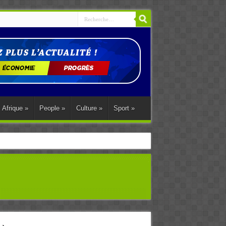
Afrique
»
People
»
Culture
»
Sport
»
ations