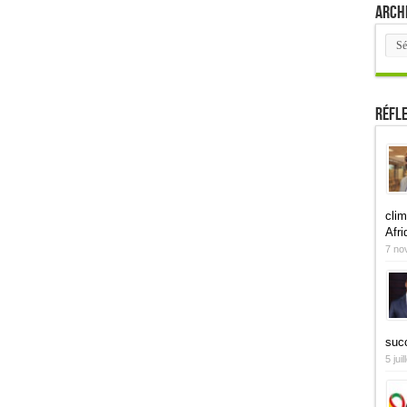
Arch
Arch
Réfl
clim
Afri
7 no
suc
5 jui