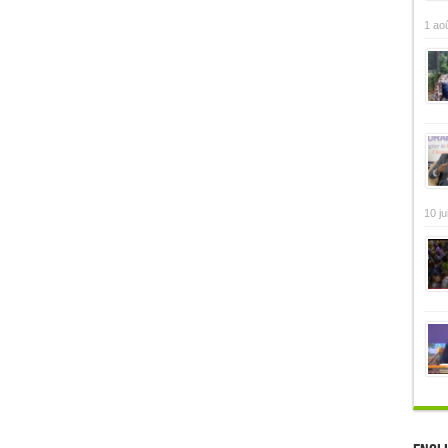
1 ao
10 ju