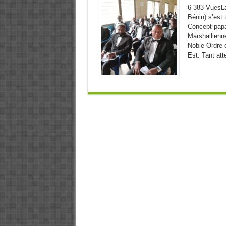
6 383 VuesLa
Bénin) s’est 
Concept papal
Marshallienne
Noble Ordre 
Est. Tant at