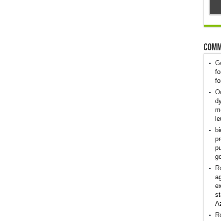
Comm
G
fo
fo
Od
dy
me
le
bi
pr
pu
g
R
ag
ex
st
A
R