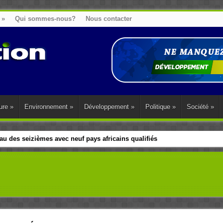
»
Qui sommes-nous?
Nous contacter
ure
»
Environnement
»
Développement
»
Politique
»
Société
»
u des seizièmes avec neuf pays africains qualifiés
t sa diaspora tentent de parler d’une seule voix sur la question des répar