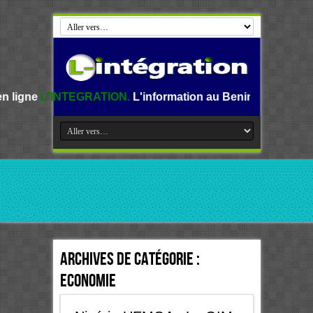
RATION.
L'information au Benin, en Afrique et dans le mond
Archives de catégorie :
Economie