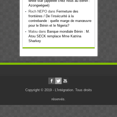
white star (appelée chez nous au Bénin :
Azongwégwé)
Roch NEPO
dans
Fermeture des
frontières / De l’insécurité à la
contrebande : quelle marge de manœuvre
pour le Bénin et le Nigeria?
Malou
dans
Banque mondiale Bénin : M.
Atou SECK remplace Mme Katrina
Sharkey
Copyright © 2019 - L'Intégration. Tous droits
réservés.