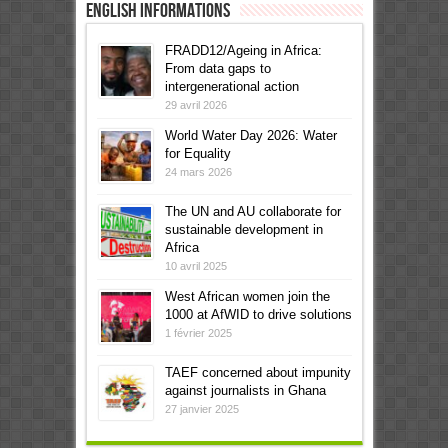
English informations
FRADD12/Ageing in Africa:
From data gaps to
intergenerational action
29 avril 2026
World Water Day 2026: Water
for Equality
24 mars 2026
The UN and AU collaborate for
sustainable development in
Africa
10 avril 2025
West African women join the
1000 at AfWID to drive solutions
1 février 2025
TAEF concerned about impunity
against journalists in Ghana
27 janvier 2025