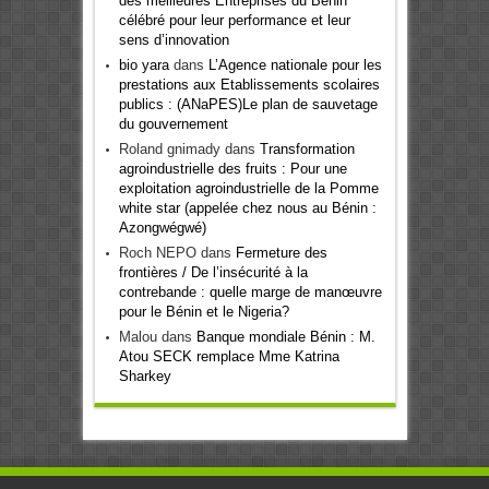
des meilleures Entreprises du Bénin
célébré pour leur performance et leur
sens d’innovation
bio yara
dans
L’Agence nationale pour les
prestations aux Etablissements scolaires
publics : (ANaPES)Le plan de sauvetage
du gouvernement
Roland gnimady
dans
Transformation
agroindustrielle des fruits : Pour une
exploitation agroindustrielle de la Pomme
white star (appelée chez nous au Bénin :
Azongwégwé)
Roch NEPO
dans
Fermeture des
frontières / De l’insécurité à la
contrebande : quelle marge de manœuvre
pour le Bénin et le Nigeria?
Malou
dans
Banque mondiale Bénin : M.
Atou SECK remplace Mme Katrina
Sharkey