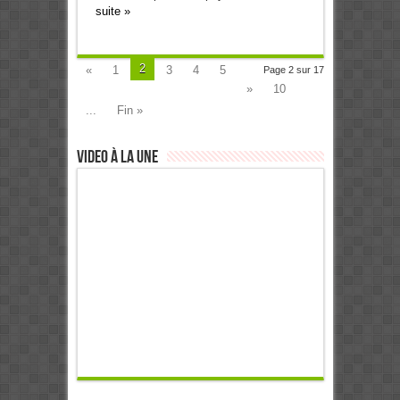
suite »
2
«
1
3
4
5
Page 2 sur 17
»
10
...
Fin »
Video à la Une