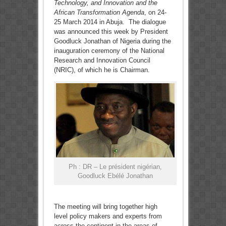
Technology, and Innovation and the
African Transformation Agenda
, on 24-
25 March 2014 in Abuja. The dialogue
was announced this week by President
Goodluck Jonathan of Nigeria during the
inauguration ceremony of the National
Research and Innovation Council
(NRIC), of which he is Chairman.
Ph : DR – Le président nigérian,
Goodluck Ebélé Jonathan
The meeting will bring together high
level policy makers and experts from
across the continent in the areas of