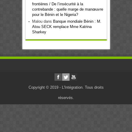
frontières / De l’insécurité à la
contrebande : quelle marge de manœuvre
pour le Bénin et le Nigeria?
Malou
dans
Banque mondiale Bénin : M.
Atou SECK remplace Mme Katrina
Sharkey
Copyright © 2019 - L'Intégration. Tous droits
réservés.