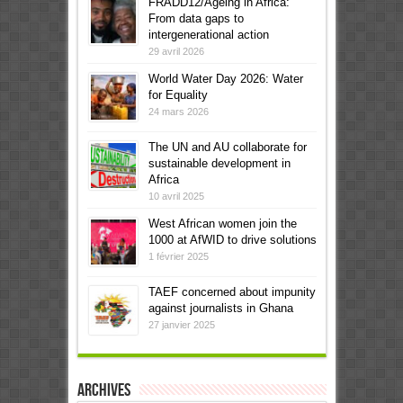
FRADD12/Ageing in Africa:
From data gaps to
intergenerational action
29 avril 2026
World Water Day 2026: Water
for Equality
24 mars 2026
The UN and AU collaborate for
sustainable development in
Africa
10 avril 2025
West African women join the
1000 at AfWID to drive solutions
1 février 2025
TAEF concerned about impunity
against journalists in Ghana
27 janvier 2025
Archives