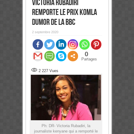
Victoria Rubadiri
remporte le prix Komla
Dumor de la BBC
2 septembre 2020
0
Partages
2 227
Vues
Ph: DR- Victoria Rubadiri, la
journaliste kenyane qui a remporté le